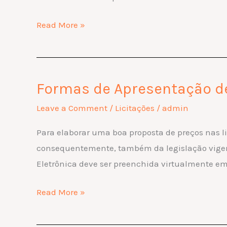
Formação
Read More »
de
Preços
em
Licitações
Formas de Apresentação de
Formas
Públicas
de
Leave a Comment
/
Licitações
/
admin
Apresentação
Para elaborar uma boa proposta de preços nas li
de
consequentemente, também da legislação vigente
Proposta
Eletrônica deve ser preenchida virtualmente em
de
Preços
Read More »
em
Licitações