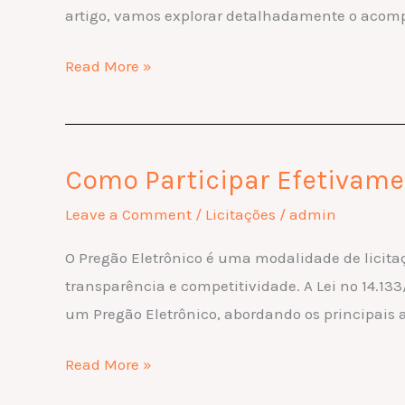
artigo, vamos explorar detalhadamente o ac
via
Chat
Read More »
Como Participar Efetivamen
Como
Participar
Leave a Comment
/
Licitações
/
admin
Efetivamente
O Pregão Eletrônico é uma modalidade de licit
de
transparência e competitividade. A Lei nº 14.13
um
um Pregão Eletrônico, abordando os principais a
Pregão
Eletrônico
Read More »
à
Luz