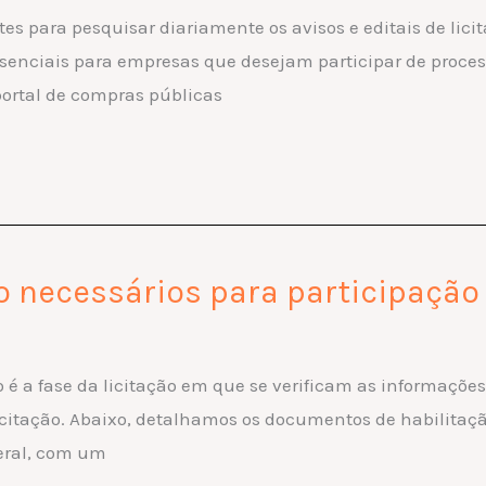
tes para pesquisar diariamente os avisos e editais de lici
 essenciais para empresas que desejam participar de proces
portal de compras públicas
 necessários para participação 
ão é a fase da licitação em que se verificam as informaç
 licitação. Abaixo, detalhamos os documentos de habilita
deral, com um