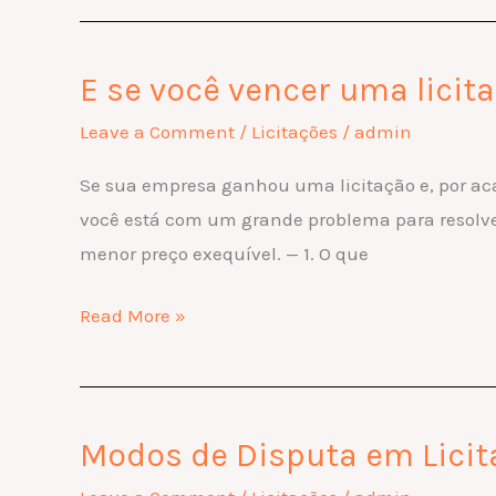
da
Lei
E se você vencer uma licit
E
nº
se
14.133/2021
Leave a Comment
/
Licitações
/
admin
você
Se sua empresa ganhou uma licitação e, por acas
vencer
você está com um grande problema para resolve
uma
menor preço exequível. — 1. O que
licitação
com
Read More »
proposta
inexequível?
O
que
Modos de Disputa em Licit
Modos
fazer?
de