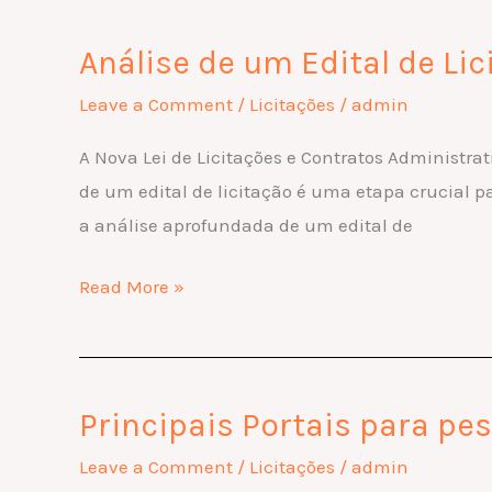
Públicas
Análise de um Edital de Lici
Análise
de
Leave a Comment
/
Licitações
/
admin
um
A Nova Lei de Licitações e Contratos Administrati
Edital
de um edital de licitação é uma etapa crucial p
de
a análise aprofundada de um edital de
Licitação
à
Read More »
luz
da
Lei
nº
Principais Portais para p
Principais
14.133/2021
Portais
Leave a Comment
/
Licitações
/
admin
para