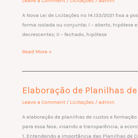
Leave a Comment
/
Licitações
/
admin
Disputa
A Nova Lei de Licitações nº 14.133/2021 fixa a p
em
forma isolada ou conjunta: I – aberto, hipótese
Licitações
decrescentes; II – fechado, hipótese
Públicas
Read More »
Elaboração de Planilhas d
Elaboração
de
Leave a Comment
/
Licitações
/
admin
Planilhas
A elaboração de planilhas de custos e formação d
de
para essa fase, visando a transparência, a econ
Custos
1. Entendendo a Importância das Planilhas de C
e