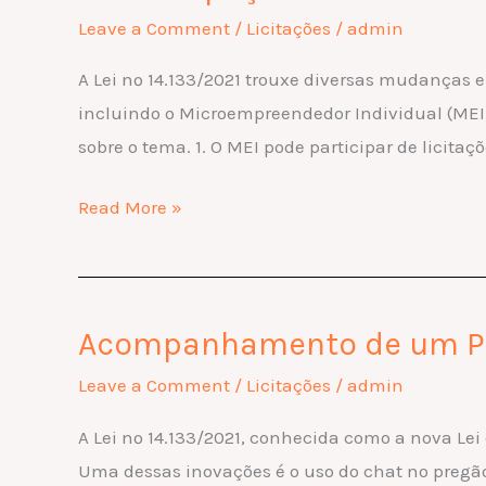
Participação
Leave a Comment
/
Licitações
/
admin
do
A Lei nº 14.133/2021 trouxe diversas mudanças e
Microempreendedor
incluindo o Microempreendedor Individual (MEI).
Individual
sobre o tema. 1. O MEI pode participar de licitaç
(MEI)
em
Read More »
Licitações
Públicas
Acompanhamento de um Pre
Acompanhamento
de
Leave a Comment
/
Licitações
/
admin
um
A Lei nº 14.133/2021, conhecida como a nova Lei d
Pregão
Uma dessas inovações é o uso do chat no pregão
Eletrônico