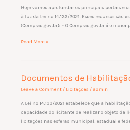
Hoje vamos aprofundar os principais portais e si
pesquisa
à luz da Lei nº 14.133/2021. Esses recursos são
de
(Compras.gov.br): – O Compras.gov.br é o maior 
Compras
Públicas
Read More »
Documentos de Habilitação
Documentos
de
Leave a Comment
/
Licitações
/
admin
Habilitação
A Lei nº 14.133/2021 estabelece que a habilitaç
necessários
capacidade do licitante de realizar o objeto da
para
licitações nas esferas municipal, estadual e fe
participação