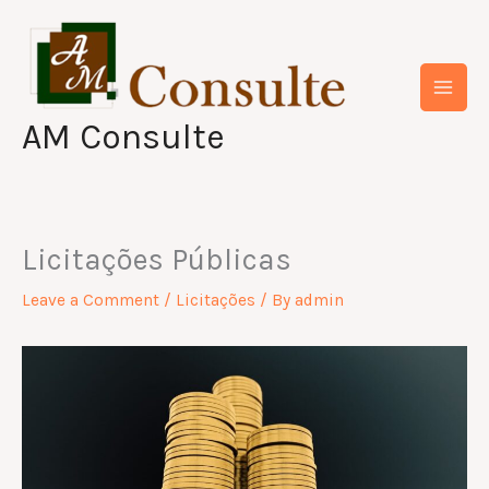
Skip
to
content
AM Consulte
Licitações Públicas
Leave a Comment
/
Licitações
/ By
admin