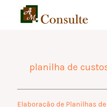
Skip
to
content
planilha de custo
Elaboração de Planilhas d
Elaboração