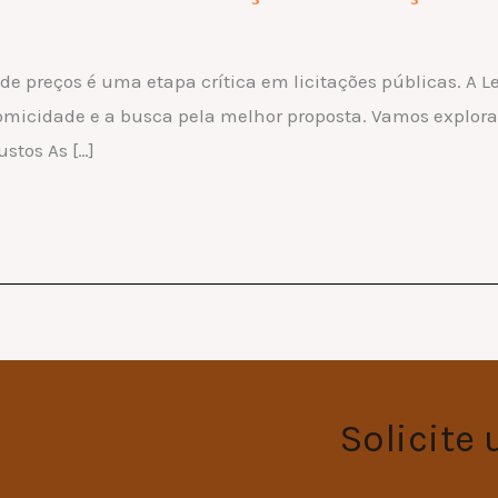
e preços é uma etapa crítica em licitações públicas. A Lei
omicidade e a busca pela melhor proposta. Vamos explorar
stos As […]
Solicite