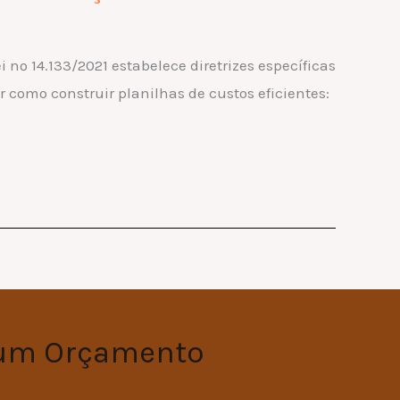
 nº 14.133/2021 estabelece diretrizes específicas
 como construir planilhas de custos eficientes:
 um Orçamento