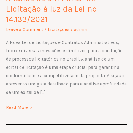
de
Licitação à luz da Lei nº
um
14.133/2021
Edital
Leave a Comment
/
Licitações
/
admin
de
Licitação
A Nova Lei de Licitações e Contratos Administrativos,
à
trouxe diversas inovações e diretrizes para a condução
luz
de processos licitatórios no Brasil. A análise de um
da
edital de licitação é uma etapa crucial para garantir a
Lei
conformidade e a competitividade da proposta. A seguir,
nº
apresento um guia detalhado para a análise aprofundada
14.133/2021
de um edital de […]
Read More »