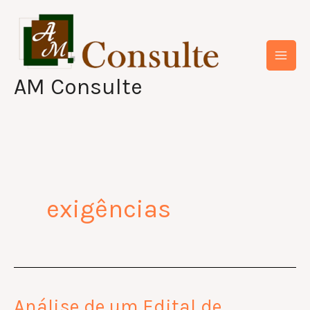
Skip
to
content
AM Consulte
exigências
Análise de um Edital de
Análise