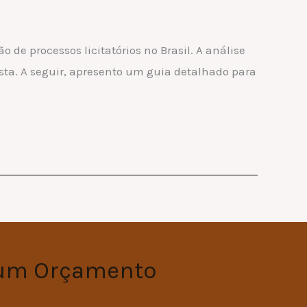
 de processos licitatórios no Brasil. A análise
sta. A seguir, apresento um guia detalhado para
 um Orçamento