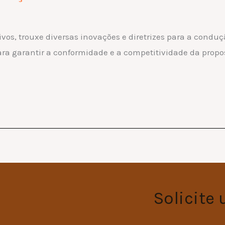
vos, trouxe diversas inovações e diretrizes para a condução
ara garantir a conformidade e a competitividade da propo
Solicite